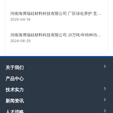
河南海博瑞硅材料科技有限公司 厂区绿化养护 竞争
2025-04-16
性议价文件
河南海博瑞硅材料科技有限公司 20万吨/年特种功能
2024-06-25
纳米二氧化硅项目（一期工程重新报批） 环境影响
评价公众参与调查次公示
关于我们
产品中心
技术实力
新闻资讯
人才战略