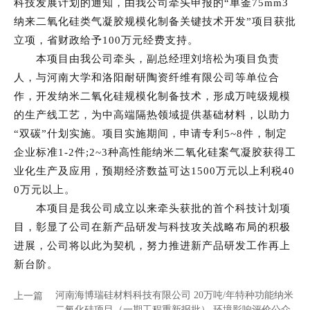
科技发展计划的通知，由我公司牵头申报的“单釜75mm3
纳来二氧化硅类气凝胶规模化制备关键技术开发”项目获批
立项，省财政给予100万元经费支持。
本项目由我公司牵头，副总经理刘培松为项目负责
人，与河南大学和洛阳耐研陶资纤维有限公司等单位合
作，开发纳米二氧化硅规模化制备技术，形成万吨级规模
的生产线工艺，为中高端隔热领域提供基础材料，以助力
“双碳”什划实施。项目实施期间，申请专利5~8件，制定
企业标准1-2件;2~3种高性能纳米二氧化硅案气凝胶获得工
业化生产及应用，预期经济数益可达1500万元以上利税40
0万元以上。
本项目是我公司成立以来牵头获批的首个科技计划项
目，彰显了公司在新产品研发与科技攻关战略布局的积极
进展，公司将以此为契机，努力推进新产品研发工作再上
新台阶。
上一篇
河南海博瑞硅材料科技有限公司 20万吨/年特种功能纳米
二氧化硅项目（一期工程重新报批） 环境影响评价公众